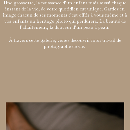
Une grossesse, la naissance d’un enfant mais aussi chaque
instant de la vie, de votre quotidien est unique. Gardez en
image chacun de ses moments c’est offrir à vous même et à
vos enfants un héritage photo qui perdurera. La beauté de
l’allaitement, la douceur d’un peau à peau.
À travers cette galerie, venez découvrir mon travail de
photographe de vie.